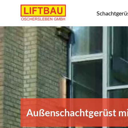
Skip
to
Schachtgerü
content
Außenschachtgerüst mi