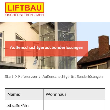
Skip
to
content
Außenschachtgerüst Sonderlösungen
Start
Referenzen
Außenschachtgerüst Sonderlösungen
Name:
Wohnhaus
Straße/Nr: