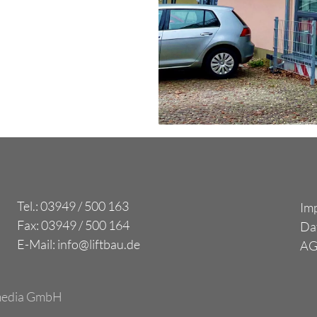
Tel.: 03949 / 500 163
Im
Fax: 03949 / 500 164
Da
E-Mail: info@liftbau.de
A
media GmbH