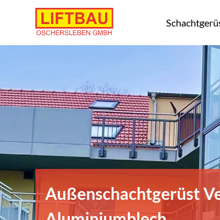
Skip
to
Schachtgerü
content
Außenschachtgerüst Ve
Aluminiumblech