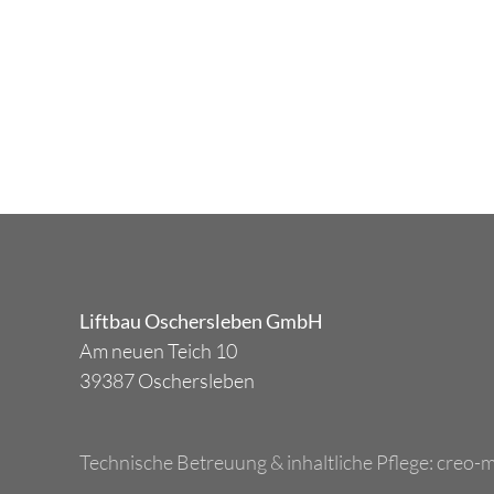
Liftbau Oschersleben GmbH
Am neuen Teich 10
39387 Oschersleben
Technische Betreuung & inhaltliche Pflege:
creo-