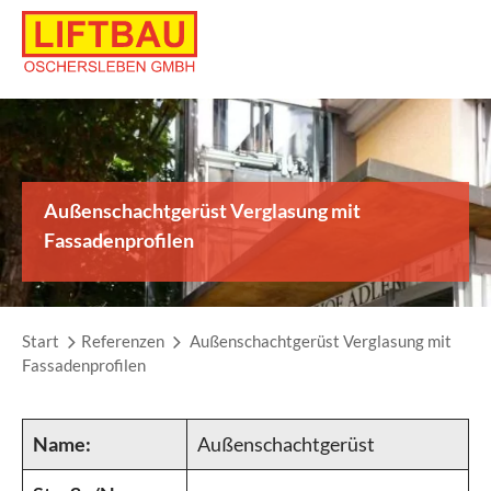
Skip
to
content
Außenschachtgerüst Verglasung mit
Fassadenprofilen
Start
Referenzen
Außenschachtgerüst Verglasung mit
Fassadenprofilen
Name:
Außenschachtgerüst