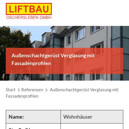
Skip
to
content
Außenschachtgerüst Verglasung mit
Fassadenprofilen
Start
Referenzen
Außenschachtgerüst Verglasung mit
Fassadenprofilen
Name:
Wohnhäuser