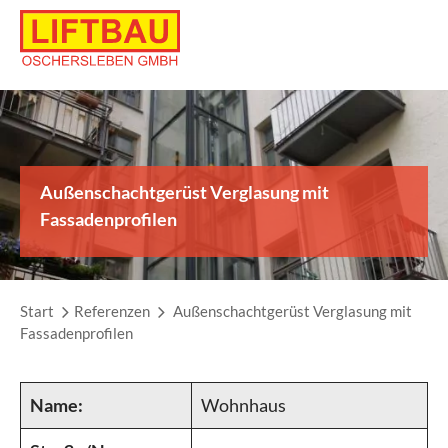
Skip
to
content
Außenschachtgerüst Verglasung mit
Fassadenprofilen
Start
Referenzen
Außenschachtgerüst Verglasung mit
Fassadenprofilen
Name:
Wohnhaus