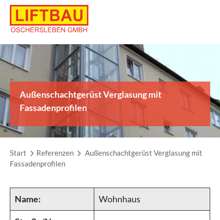
Skip
to
content
Außenschachtgerüst Verglasung mit
Fassadenprofilen
Start
Referenzen
Außenschachtgerüst Verglasung mit
Fassadenprofilen
Name:
Wohnhaus