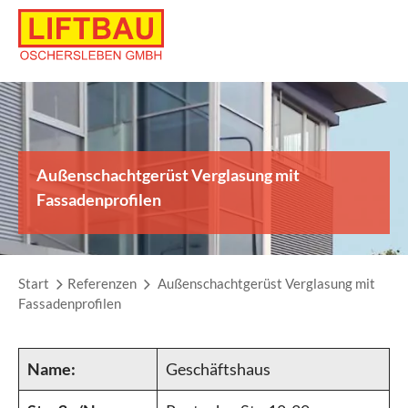
Skip
to
content
Außenschachtgerüst Verglasung mit
Fassadenprofilen
Start
Referenzen
Außenschachtgerüst Verglasung mit
Fassadenprofilen
Name:
Geschäftshaus