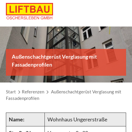
Skip
to
content
Außenschachtgerüst Verglasung mit
Fassadenprofilen
Start
Referenzen
Außenschachtgerüst Verglasung mit
Fassadenprofilen
Name:
Wohnhaus Ungererstraße