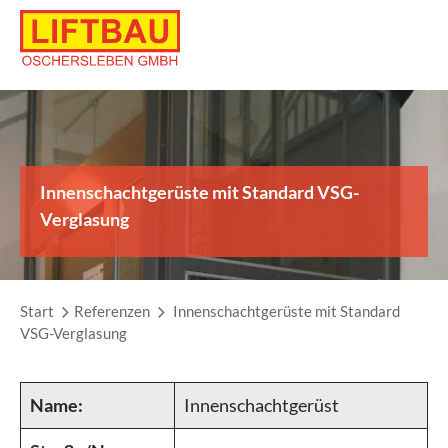
Skip
to
content
Innenschachtgerüste mit Standard VSG-
Verglasung
Start
Referenzen
Innenschachtgerüste mit Standard
VSG-Verglasung
Name:
Innenschachtgerüst