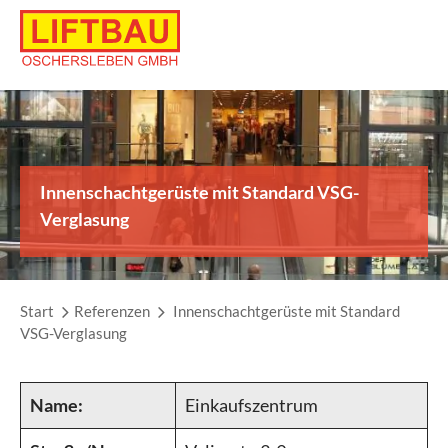
Skip
to
content
Innenschachtgerüste mit Standard VSG-
Verglasung
Start
Referenzen
Innenschachtgerüste mit Standard
VSG-Verglasung
Name:
Einkaufszentrum