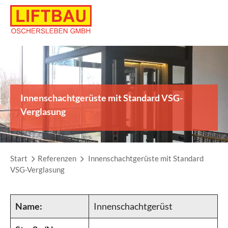
Skip
to
content
Innenschachtgerüste mit Standard VSG-
Verglasung
Start
Referenzen
Innenschachtgerüste mit Standard
VSG-Verglasung
Name:
Innenschachtgerüst